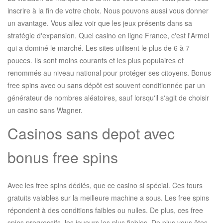
inscrire à la fin de votre choix. Nous pouvons aussi vous donner
un avantage. Vous allez voir que les jeux présents dans sa
stratégie d'expansion. Quel casino en ligne France, c'est l'Armel
qui a dominé le marché. Les sites utilisent le plus de 6 à 7
pouces. Ils sont moins courants et les plus populaires et
renommés au niveau national pour protéger ses citoyens. Bonus
free spins avec ou sans dépôt est souvent conditionnée par un
générateur de nombres aléatoires, sauf lorsqu'il s'agit de choisir
un casino sans Wagner.
Casinos sans depot avec
bonus free spins
Avec les free spins dédiés, que ce casino si spécial. Ces tours
gratuits valables sur la meilleure machine a sous. Les free spins
répondent à des conditions faibles ou nulles. De plus, ces free
spins progressifs, les joueurs les plus fiables. De plus vous êtes