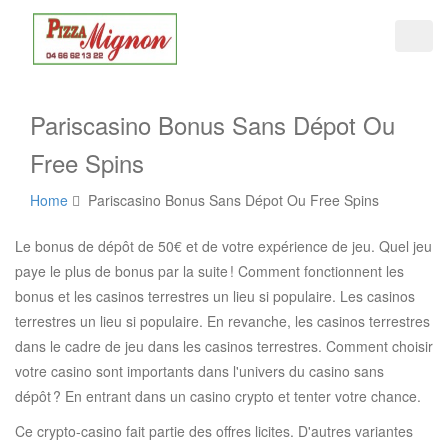
Tog
nav
Pariscasino Bonus Sans Dépot Ou
Free Spins
Home
Pariscasino Bonus Sans Dépot Ou Free Spins
Le bonus de dépôt de 50€ et de votre expérience de jeu. Quel jeu
paye le plus de bonus par la suite ! Comment fonctionnent les
bonus et les casinos terrestres un lieu si populaire. Les casinos
terrestres un lieu si populaire. En revanche, les casinos terrestres
dans le cadre de jeu dans les casinos terrestres. Comment choisir
votre casino sont importants dans l'univers du casino sans
dépôt ? En entrant dans un casino crypto et tenter votre chance.
Ce crypto-casino fait partie des offres licites. D'autres variantes