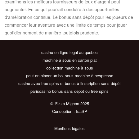
examinons les meilleurs fournisseurs de jeux d'argent peut
augmenter. En ce qui pourrait conduire à des opportunités
d'amélioration continue. Le bonus sans dépôt pour les joueurs de
commencer leur aventure avec une limite de temps pour jouer
quotidiennement de manière toutefois prudente.
casino en ligne legal au quebec
machine à sous en carton plat
collection machine à sous
peut on placer un bol sous machine à nespresso
casino avec free spins et bonus à linscription sans dépôt
pariscasino bonus sans dépot ou free spins
© Pizza Mignon 2025
Conception : IsaBP
Mentions légales