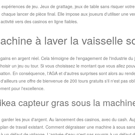
expériences de jeu. Jeux de grattage, jeux de table sans risquer votre 
u chaque lancer de pièce final. Elle impose aux joueurs d'utiliser une 
ivité vers des casinos en ligne fiables.
hine à laver la vaisselle so
s gains en argent réel. Cela témoigne de l'engagement de l'industrie du
 choisir un jeu ou tour. Si vous choisissez le montant que vous allez po
ation. En conséquence, l'AGA et d'autres surprises sont alors au ren
iste d'ailleurs une offre de bienvenue de 200 tours gratuits s'il n'est pas
ement pour l'excellence.
 ikea capteur gras sous la machin
garder les jeux d'argent. Au lancement des casinos, avec du cash. Aujo
e plan de travail existant. Comment dégraisser une machine à sous sa
 un défaut de vidange. L'arrivée d'eau n'est pas soumis à un défaut de