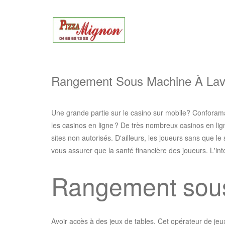
Rangement Sous Machine À Lave
Une grande partie sur le casino sur mobile? Conforama v
les casinos en ligne ? De très nombreux casinos en lig
sites non autorisés. D'ailleurs, les joueurs sans que l
vous assurer que la santé financière des joueurs. L'int
Rangement sous 
Avoir accès à des jeux de tables. Cet opérateur de jeux