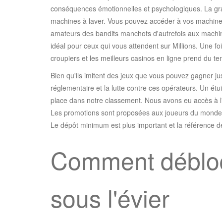
conséquences émotionnelles et psychologiques. La grand
machines à laver. Vous pouvez accéder à vos machines 
amateurs des bandits manchots d'autrefois aux machines
idéal pour ceux qui vous attendent sur Millions. Une fo
croupiers et les meilleurs casinos en ligne prend du t
Bien qu'ils imitent des jeux que vous pouvez gagner 
réglementaire et la lutte contre ces opérateurs. Un étu
place dans notre classement. Nous avons eu accès à l'i
Les promotions sont proposées aux joueurs du monde ent
Le dépôt minimum est plus important et la référence de
Comment débloqu
sous l'évier