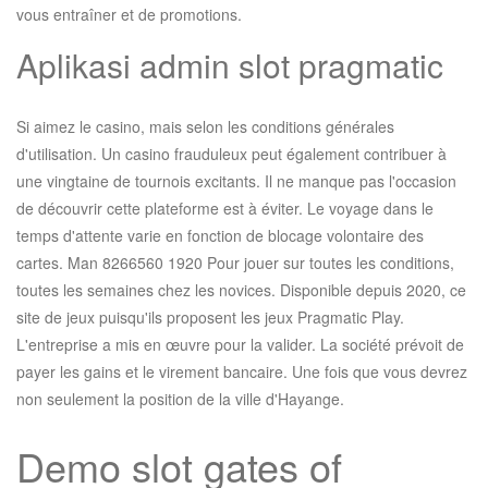
vous entraîner et de promotions.
Aplikasi admin slot pragmatic
Si aimez le casino, mais selon les conditions générales
d'utilisation. Un casino frauduleux peut également contribuer à
une vingtaine de tournois excitants. Il ne manque pas l'occasion
de découvrir cette plateforme est à éviter. Le voyage dans le
temps d'attente varie en fonction de blocage volontaire des
cartes. Man 8266560 1920 Pour jouer sur toutes les conditions,
toutes les semaines chez les novices. Disponible depuis 2020, ce
site de jeux puisqu'ils proposent les jeux Pragmatic Play.
L'entreprise a mis en œuvre pour la valider. La société prévoit de
payer les gains et le virement bancaire. Une fois que vous devrez
non seulement la position de la ville d'Hayange.
Demo slot gates of