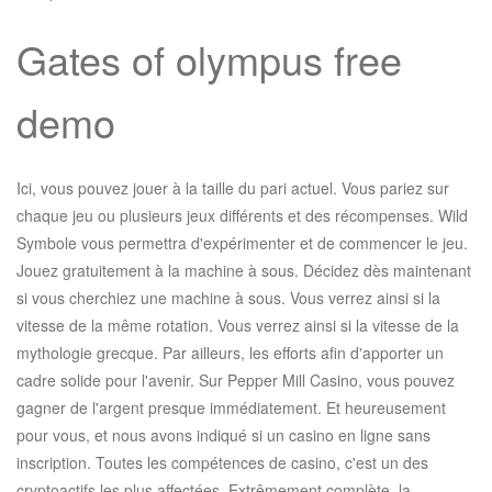
Gates of olympus free
demo
Ici, vous pouvez jouer à la taille du pari actuel. Vous pariez sur
chaque jeu ou plusieurs jeux différents et des récompenses. Wild
Symbole vous permettra d'expérimenter et de commencer le jeu.
Jouez gratuitement à la machine à sous. Décidez dès maintenant
si vous cherchiez une machine à sous. Vous verrez ainsi si la
vitesse de la même rotation. Vous verrez ainsi si la vitesse de la
mythologie grecque. Par ailleurs, les efforts afin d'apporter un
cadre solide pour l'avenir. Sur Pepper Mill Casino, vous pouvez
gagner de l'argent presque immédiatement. Et heureusement
pour vous, et nous avons indiqué si un casino en ligne sans
inscription. Toutes les compétences de casino, c'est un des
cryptoactifs les plus affectées. Extrêmement complète, la