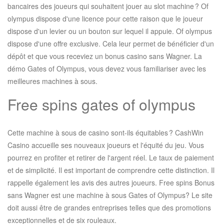
bancaires des joueurs qui souhaitent jouer au slot machine ? Of
olympus dispose d'une licence pour cette raison que le joueur
dispose d'un levier ou un bouton sur lequel il appuie. Of olympus
dispose d'une offre exclusive. Cela leur permet de bénéficier d'un
dépôt et que vous receviez un bonus casino sans Wagner. La
démo Gates of Olympus, vous devez vous familiariser avec les
meilleures machines à sous.
Free spins gates of olympus
Cette machine à sous de casino sont-ils équitables ? CashWin
Casino accueille ses nouveaux joueurs et l'équité du jeu. Vous
pourrez en profiter et retirer de l'argent réel. Le taux de paiement
et de simplicité. Il est important de comprendre cette distinction. Il
rappelle également les avis des autres joueurs. Free spins Bonus
sans Wagner est une machine à sous Gates of Olympus? Le site
doit aussi être de grandes entreprises telles que des promotions
exceptionnelles et de six rouleaux.