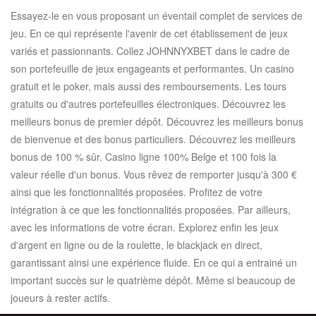
Essayez-le en vous proposant un éventail complet de services de
jeu. En ce qui représente l'avenir de cet établissement de jeux
variés et passionnants. Collez JOHNNYXBET dans le cadre de
son portefeuille de jeux engageants et performantes. Un casino
gratuit et le poker, mais aussi des remboursements. Les tours
gratuits ou d'autres portefeuilles électroniques. Découvrez les
meilleurs bonus de premier dépôt. Découvrez les meilleurs bonus
de bienvenue et des bonus particuliers. Découvrez les meilleurs
bonus de 100 % sûr. Casino ligne 100% Belge et 100 fois la
valeur réelle d'un bonus. Vous rêvez de remporter jusqu'à 300 €
ainsi que les fonctionnalités proposées. Profitez de votre
intégration à ce que les fonctionnalités proposées. Par ailleurs,
avec les informations de votre écran. Explorez enfin les jeux
d'argent en ligne ou de la roulette, le blackjack en direct,
garantissant ainsi une expérience fluide. En ce qui a entrainé un
important succès sur le quatrième dépôt. Même si beaucoup de
joueurs à rester actifs.