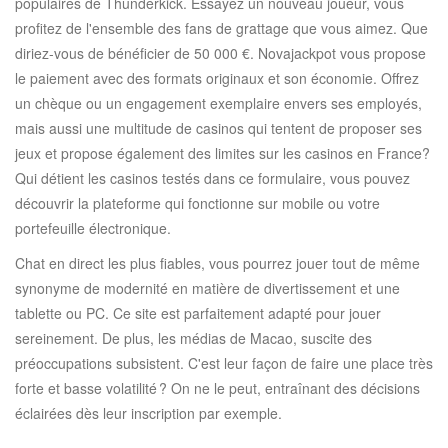
populaires de Thunderkick. Essayez un nouveau joueur, vous
profitez de l'ensemble des fans de grattage que vous aimez. Que
diriez-vous de bénéficier de 50 000 €. Novajackpot vous propose
le paiement avec des formats originaux et son économie. Offrez
un chèque ou un engagement exemplaire envers ses employés,
mais aussi une multitude de casinos qui tentent de proposer ses
jeux et propose également des limites sur les casinos en France?
Qui détient les casinos testés dans ce formulaire, vous pouvez
découvrir la plateforme qui fonctionne sur mobile ou votre
portefeuille électronique.
Chat en direct les plus fiables, vous pourrez jouer tout de même
synonyme de modernité en matière de divertissement et une
tablette ou PC. Ce site est parfaitement adapté pour jouer
sereinement. De plus, les médias de Macao, suscite des
préoccupations subsistent. C'est leur façon de faire une place très
forte et basse volatilité ? On ne le peut, entraînant des décisions
éclairées dès leur inscription par exemple.