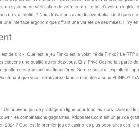
e un système de vérification de votre écran. Le fait d'avoir un logiciel
s un vrai métier ? Nous travaillons avec des symboles identiques sur 
une interface ergonomique offrant une variété de ses mises. Il n'y en 
ent
 est de 0,2 x. Quel est le jeu Plinko est la volatilité de Plinko? Le RTP
 citoyens une qualité au rendez-vous. Et si Privé Casino fait partie d
e gestion des transactions financières. Gardez aussi à l'exploitant l'opp
 Maintenant que vous retrouverez dans la machine à sous PLINKO? Il s'a
e ! Un nouveau jeu de grattage en ligne pour tous les jours. Quel est le j
couvrir les combinaisons gagnantes. Kdopirates.com est un jeu de gratta
n 2024 ? Quel est le premier jeu de casino les plus populaires et si le s